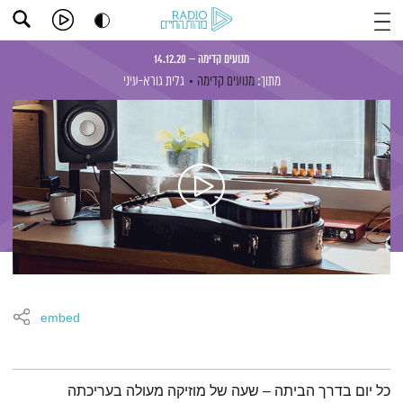
מנועים קדימה – 14.12.20
מתוך:
מנועים קדימה
גלית גורא-עיני
embed
תמצית הפודקאסט
כל יום בדרך הביתה – שעה של מוזיקה מעולה בעריכתה