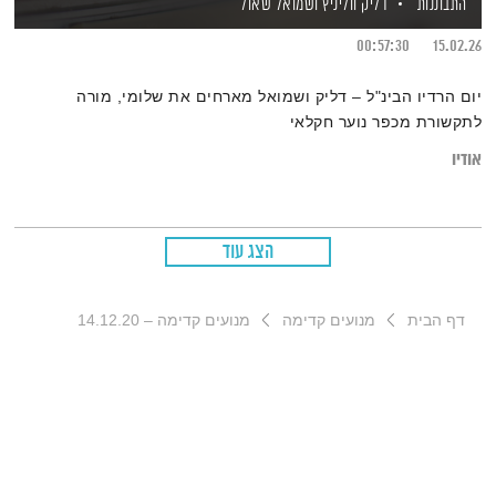
התבוננות
דליק ווליניץ
ושמואל שאול
00:57:30
15.02.26
יום הרדיו הבינ"ל – דליק ושמואל מארחים את שלומי, מורה
לתקשורת מכפר נוער חקלאי
אודיו
הצג עוד
דף הבית
מנועים קדימה
מנועים קדימה – 14.12.20