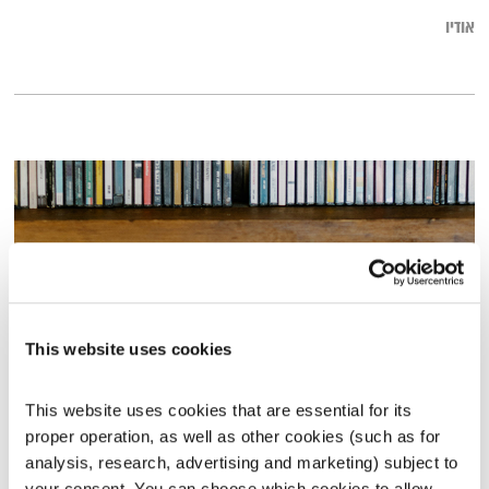
אודיו
This website uses cookies
This website uses cookies that are essential for its 
כל יום מחדש – 23.10.25
proper operation, as well as other cookies (such as for 
כל יום מחדש
אמיר פרי
analysis, research, advertising and marketing) subject to 
01:59:53
23.10.25
your consent. You can choose which cookies to allow. 