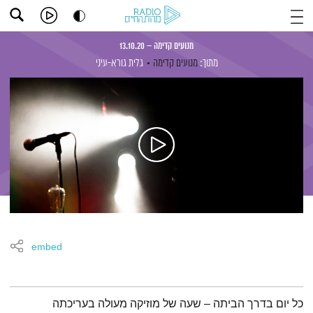
מנועים קדימה – 13.10.20
מתוך:
מנועים קדימה
גלית גורא-עיני
embed
תמצית הפודקאסט
כל יום בדרך הביתה – שעה של מוזיקה מעולה בעריכתה