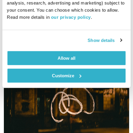
analysis, research, advertising and marketing) subject to 
01:29:23
28.05.24
your consent. You can choose which cookies to allow. 
Read more details in 
our privacy policy
.
שלישי של פינג פונג מוזיקלי, לירון תאני משחק עם מיתמית, המכונה
גם עמית דנציגר
אודיו
Show details
Allow all
Customize