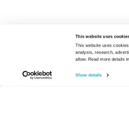
This website uses cookie
This website uses cookies t
analysis, research, advert
allow. Read more details in
Show details