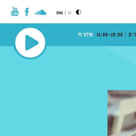
|
עב
ENG
ים
16:00-20:00
שידור חי