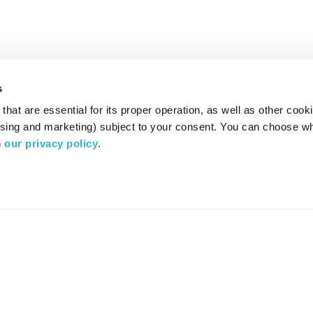
s
hat are essential for its proper operation, as well as other cooki
ising and marketing) subject to your consent. You can choose wh
 
our privacy policy
.
רדיו מהות החיים משדר ב:
ערוץ 87
YES
סלקום
TV
TUNE IN