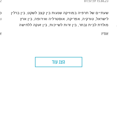
22
01:57:59
15.06.23
שעתיים של תרפיה במוזיקה שנעות בין קצב לשקט, בין ברלין
כ
לישראל, טורקיה, אפריקה, אוסטרליה ואירופה, בין ארץ
ו
מולדת לבית נבחר, בין זרות לשייכות, בין זעקה ללחישה
"WAKE UP!". בין יבשות, שפות, זמנים ותקופות, ז’אנרים
אודיו
או
ומקצבים – גרוב עולמי עם אליענה בן-דוד, מהאולפן הביתי
בברלין. את רשימות השידור המלאות ניתן למצוא ב
בלוג של אחת ששומעת
הצג עוד