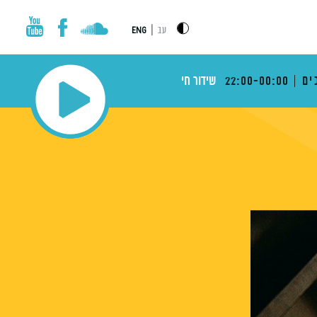
|
עב
ENG
ים
22:00-00:00
שידור חי