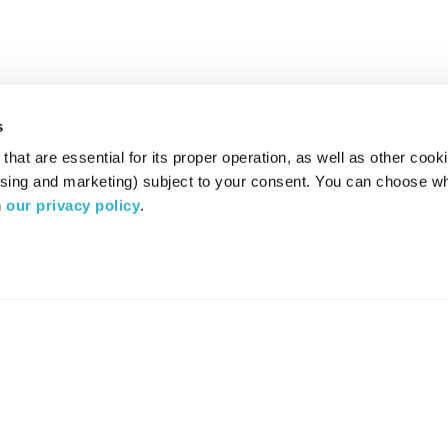
s
hat are essential for its proper operation, as well as other cooki
ising and marketing) subject to your consent. You can choose wh
 
our privacy policy
.
רדיו מהות החיים משדר ב:
ערוץ 87
YES
סלקום
TV
TUNE IN