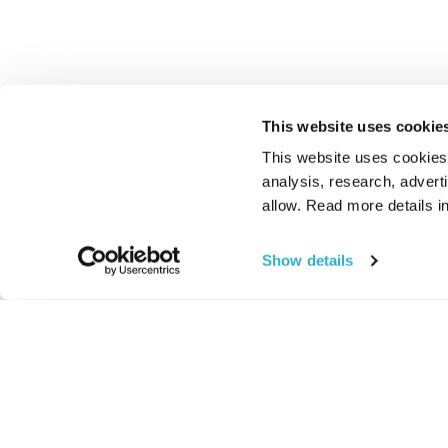
This website uses cookie
This website uses cookies t
analysis, research, advert
allow. Read more details in
Show details