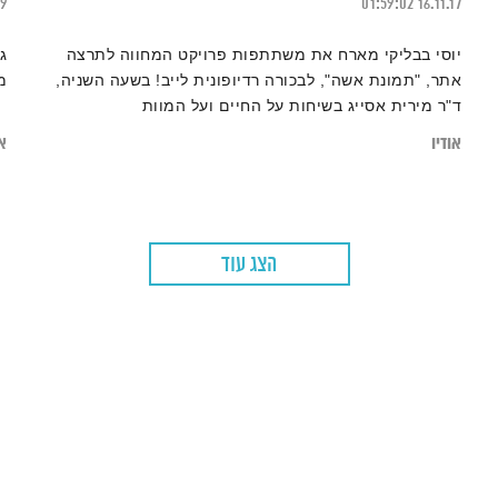
19
01:59:02
16.11.17
יוסי בבליקי מארח את משתתפות פרויקט המחווה לתרצה
ג
אתר, "תמונת אשה", לבכורה רדיופונית לייב! בשעה השניה,
מ
ד"ר מירית אסייג בשיחות על החיים ועל המוות
אודיו
או
הצג עוד