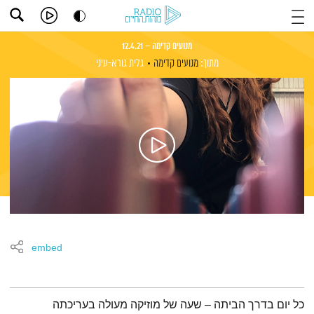
מנועים קדימה – 12.4.21
מתוך:
מנועים קדימה
גלית גורא-עיני
embed
תמצית הפודקאסט
כל יום בדרך הביתה – שעה של מוזיקה מעולה בעריכתה