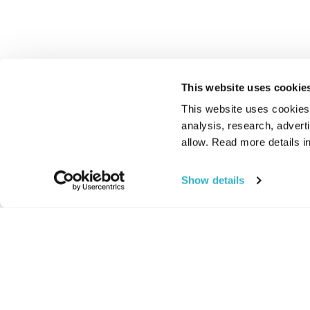
This website uses cookie
This website uses cookies t
analysis, research, advert
allow. Read more details in
Show details