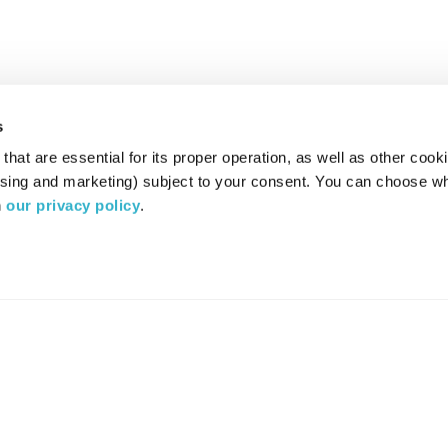
s
hat are essential for its proper operation, as well as other cooki
ising and marketing) subject to your consent. You can choose wh
 
our privacy policy
.
רדיו מהות החיים משדר ב:
ערוץ 87
YES
סלקום
TV
TUNE IN