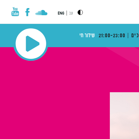
|
עב
ENG
ים
21:00-23:00
שידור חי