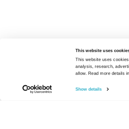
This website uses cookie
This website uses cookies t
analysis, research, advert
allow. Read more details in
Show details