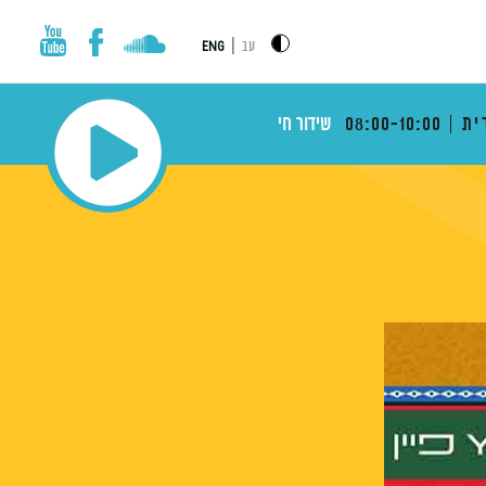
|
עב
ENG
ית
08:00-10:00
שידור חי