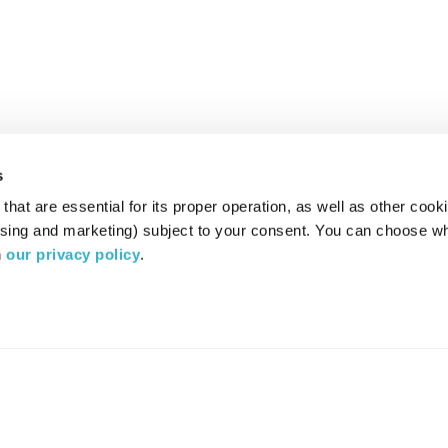
s
hat are essential for its proper operation, as well as other cooki
ising and marketing) subject to your consent. You can choose wh
 
our privacy policy
.
רדיו מהות החיים משדר ב:
ערוץ 87
YES
סלקום
TV
TUNE IN