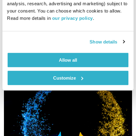
שירים, שורות ושקט – 28.3.26
analysis, research, advertising and marketing) subject to 
שירים, שורות ושקט
בני בשן
your consent. You can choose which cookies to allow. 
Read more details in 
our privacy policy
.
01:00:02
28.03.26
הפעם, אגדה על דג. ומוסיקה? יונקת. יופי. שבת שלום. טפו עלינו
Show details
אודיו
Allow all
Customize