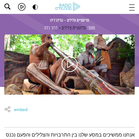
מדיטציית צלילים – הדידג'רידו
מתוך:
מדיטציית צלילים
דרור רדה
embed
תמצית הפודקאסט
אנחנו ממשיכים במסע שלנו בין התרבויות והצלילים והפעם נכנס