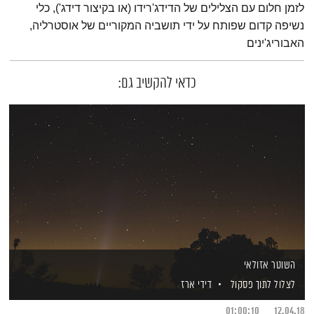
לזמן חלום עם הצלילים של הדידג'רידו (או בקיצור דידג'), כלי
נשיפה קדום שפותח על ידי תושביה המקוריים של אוסטרליה,
האבוריג'ינים
כדאי להקשיב גם:
השוטר אזולאי
לצלול לתוך פסקול
דידי ארז
01:00:10
12.04.18