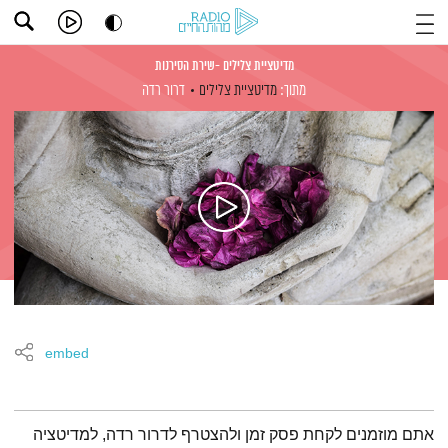
מדיטציית צלילים -שירת הסירנות
מתוך:
מדיטציית צלילים
דרור רדה
embed
תמצית הפודקאסט
אתם מוזמנים לקחת פסק זמן ולהצטרף לדרור רדה, למדיטציה