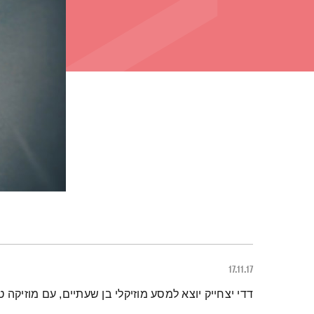
17.11.17
תמצית הפודקאסט
דדי יצחייק יוצא למסע מוזיקלי בן שעתיים, עם מוזיקה ט