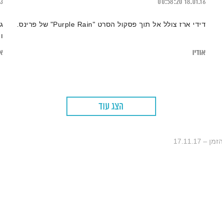
23
00:58:20
18.01.16
דידי ארז צולל אל תוך פסקול הסרט "Purple Rain" של פרינס.
ג
ו
אודיו
או
הצג עוד
17.11.17