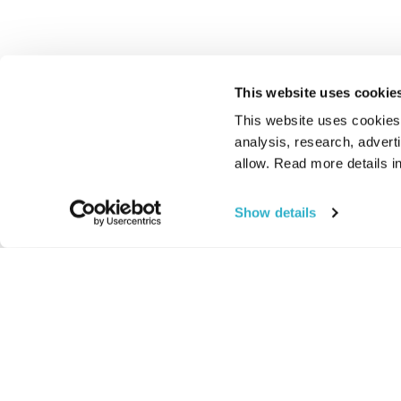
This website uses cookie
This website uses cookies t
analysis, research, advert
allow. Read more details in
Show details