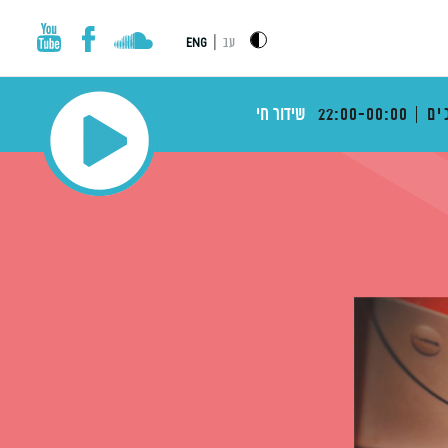
|
עב
ENG
ים
22:00-00:00
שידור חי