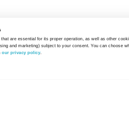
s
hat are essential for its proper operation, as well as other cooki
ising and marketing) subject to your consent. You can choose wh
 
our privacy policy
.
רדיו מהות החיים משדר ב:
ערוץ 87
YES
סלקום
TV
TUNE IN