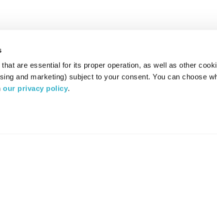
s
hat are essential for its proper operation, as well as other cooki
ising and marketing) subject to your consent. You can choose wh
 
our privacy policy
.
רדיו מהות החיים משדר ב:
ערוץ 87
YES
סלקום
TV
TUNE IN