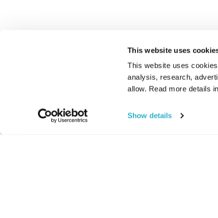
This website uses cookie
This website uses cookies t
analysis, research, advert
allow. Read more details in
Show details