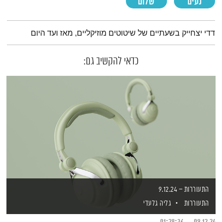
נעים
שלום
תמצית הפודקאסט
דדי יצחייק בשעתיים של שיטוטים מוזיקליים, מאז ועד היום
כדאי להקשיב גם:
התעוררות – 9.12.24
התעוררות
גליה גלעדי
01:28:36
09.12.24