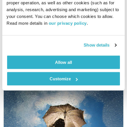
מזרח תיכון ישן
proper operation, as well as other cookies (such as for 
analysis, research, advertising and marketing) subject to 
פה זה טוב
לירון תאני
your consent. You can choose which cookies to allow. 
01:29:57
10.08.21
Read more details in 
our privacy policy
.
ממרגלית צנעני דרך אבנר גדסי ועד שלומי שבת וליאור נרקיס – לירון
תאני מגיש ספיישל אולד סקול מזרחי מקומי
Show details
אודיו
Allow all
Customize