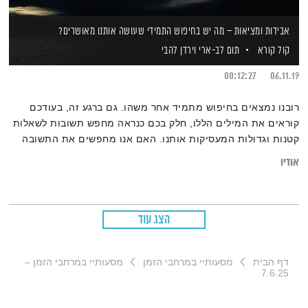
אבידות ומציאות – מה יש בחיפוש התמידי שעושה אותנו מאושרים?
קול קורא
תום לב-ארי
וירדן להבי
00:12:27
06.11.19
רובנו נמצאים בחיפוש מתמיד אחר משהו. גם ברגע זה, בעודכם
קוראים את המילים הללו, חלק בכם כנראה מחפש תשובות לשאלות
קטנות וגדולות המעסיקות אותנו. האם אנו מחפשים את התשובה
בלבד, או שאנו מפיקים תועלת מעצם שאילת השאלות? ומדוע
אודיו
דווקא המסע אל התשובה, אטרקטיבי ומסקרן לעיתים לפחות כמו
התשובה עצמה?
הצג עוד
דף הבית
מסעותיי במרחבי הזמן
מסעותיי במרחבי הזמן –
7.6.25