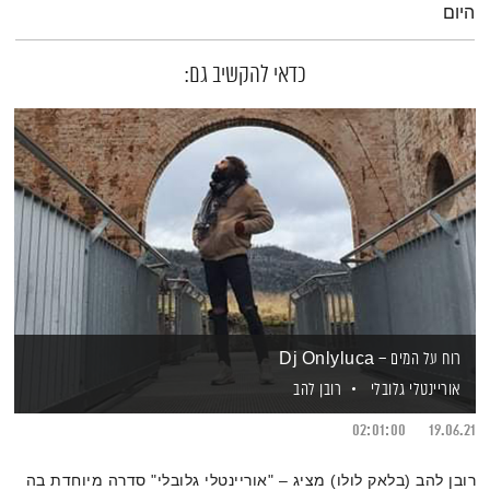
היום
כדאי להקשיב גם:
רוח על המים – Dj Onlyluca
אוריינטלי גלובלי
רובן להב
02:01:00
19.06.21
רובן להב (בלאק לולו) מציג – "אוריינטלי גלובלי" סדרה מיוחדת בה