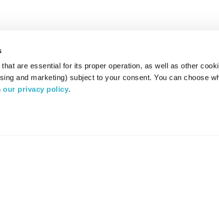
s
hat are essential for its proper operation, as well as other cooki
ising and marketing) subject to your consent. You can choose wh
 
our privacy policy
.
רדיו מהות החיים משדר ב:
ערוץ 87
YES
סלקום
TV
TUNE IN