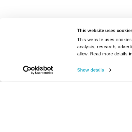
This website uses cookie
This website uses cookies t
analysis, research, advert
allow. Read more details in
Show details