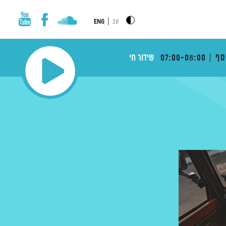
|
עב
ENG
סף
07:00-08:00
שידור חי