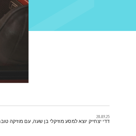
20.09.25
תמצית הפודקאסט
דדי יצחייק יוצא למסע מוזיקלי בן שעה, עם מוזיקה טובה