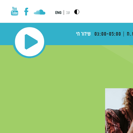
|
עב
ENG
.ח
03:00-05:00
שידור חי