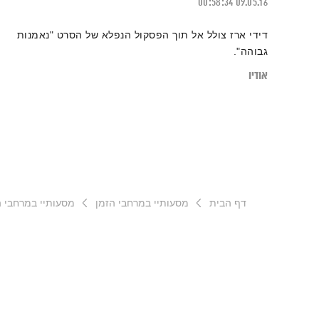
00:58:34
09.05.16
דידי ארז צולל אל תוך הפסקול הנפלא של הסרט "נאמנות
גבוהה".
אודיו
דף הבית
מסעותיי במרחבי הזמן
מסעותיי במרחבי הזמן –