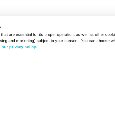
s
hat are essential for its proper operation, as well as other cooki
ising and marketing) subject to your consent. You can choose wh
 
our privacy policy
.
רדיו מהות החיים משדר ב:
ערוץ 87
YES
סלקום
TV
TUNE IN