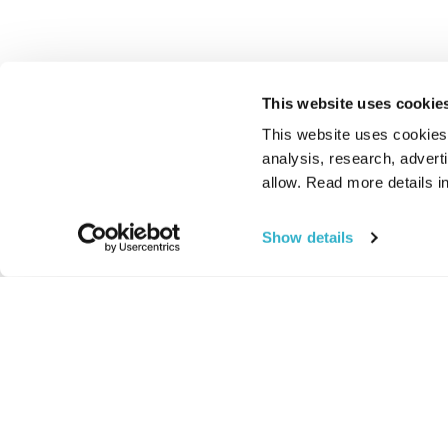
This website uses cookie
This website uses cookies t
analysis, research, advert
allow. Read more details in
Show details