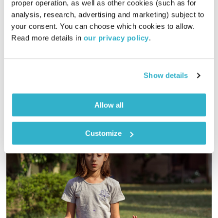
proper operation, as well as other cookies (such as for 
01:57:26
23.09.19
analysis, research, advertising and marketing) subject to 
your consent. You can choose which cookies to allow. 
הדיבור של אליוט חותמת שנה עברית, זורקת אור על הרגעים,
Read more details in 
our privacy policy
.
השירים והיוצרים שנכנסו ללב, ופוקחת אוזן אל הצלילים שיהפכו את
השנה החדשה לטובה במיוחד
אודיו
Show details
Allow all
Customize