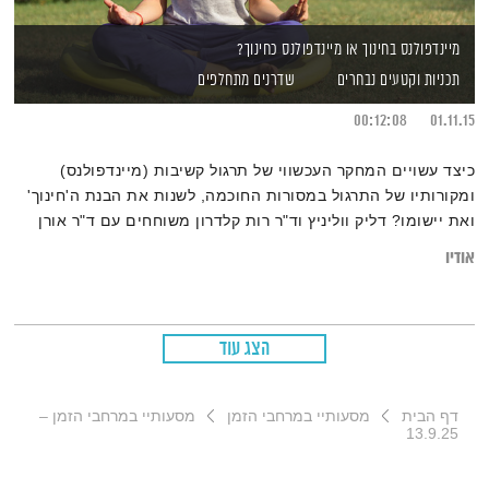
מיינדפולנס בחינוך או מיינדפולנס כחינוך?
תכניות וקטעים נבחרים
שדרנים מתחלפים
00:12:08
01.11.15
כיצד עשויים המחקר העכשווי של תרגול קשיבות (מיינדפולנס)
ומקורותיו של התרגול במסורות החוכמה, לשנות את הבנת ה'חינוך'
ואת יישומו? דליק ווליניץ וד"ר רות קלדרון משוחחים עם ד"ר אורן
ארגז
אודיו
הצג עוד
דף הבית
מסעותיי במרחבי הזמן
מסעותיי במרחבי הזמן –
13.9.25