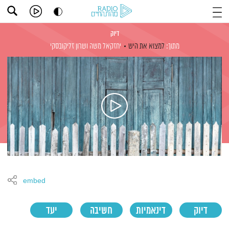
דיוק
מתוך:
למצוא את היש
יחזקאל משה
ושרון זליקובסקי
embed
דיוק
דינאמיות
חשיבה
יעד