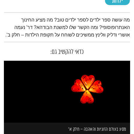
ילדות
תמצית הפודקאסט
מה עושה ספר ילדים לספר ילדים טוב? מה מציע החינוך
האנתרופוסופי? ומה הקשר שלו למשנת הבודהא? דר' נעמה
אושרי ודליק וולינץ ממשיכים לשוחח על תקופת הילדות – חלק ב'.
כדאי להקשיב גם:
מסע בעולם הזוגיות והאהבה – חלק א'