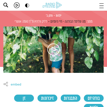
ילדות – חלק ב'
מתוך:
מה שלימד הבודהה - חיי היומיום
דליק ווליניץ
וד"ר נעמה אושרי
embed
בודהיזם
התבגרות
זיכרונות
זן