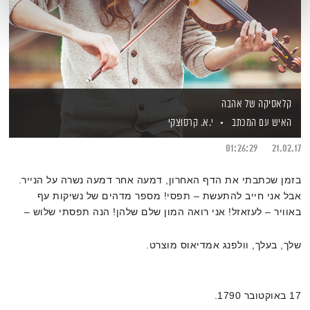
קלאסיקה של אהבה
האיש עם המכתב
י.א. קרסוצקי
01:26:29
21.02.17
בזמן שכתבתי את הדף האחרון, דמעה אחר דמעה נשרה על הנייר.
אבל אני חייב להתעשת – תפסי! מספר מדהים של נשיקות עף
באוויר – לעזאזל! אני רואה המון שלם שלהן! הנה תפסתי שלוש –
כמה הן מתוקות! אני מנשק אותך מליון פעמים.
שלך, בעלך, וולפנג אמדיאוס מוצרט.
17 באוקטובר 1790.