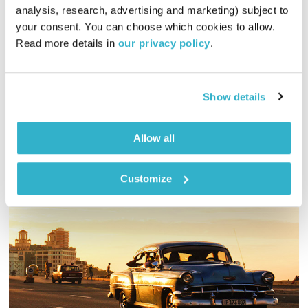
analysis, research, advertising and marketing) subject to 
01:27:51
03.07.23
your consent. You can choose which cookies to allow. 
Read more details in 
our privacy policy
.
גליה גלעדי מזמינה אתכם להתעורר יחדיו בכל בוקר, עם מוזיקה
מעולה בעריכתה ובהגשתה
אודיו
Show details
Allow all
Customize