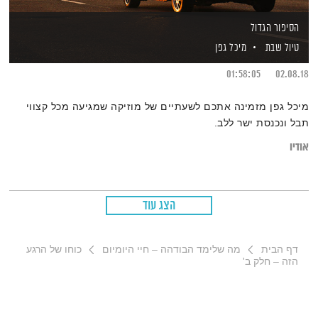
הסיפור הגדול
טיול שבת
מיכל גפן
01:58:05
02.08.18
מיכל גפן מזמינה אתכם לשעתיים של מוזיקה שמגיעה מכל קצווי
תבל ונכנסת ישר ללב.
אודיו
הצג עוד
דף הבית
מה שלימד הבודהה – חיי היומיום
כוחו של הרגע
הזה – חלק ב'