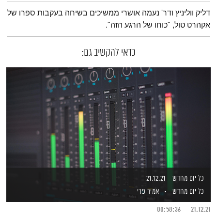
תמצית הפודקאסט
דליק ווליניץ ודר' נעמה אושרי ממשיכים בשיחה בעקבות ספרו של
אקהרט טול, "כוחו של הרגע הזה".
כדאי להקשיב גם:
כל יום מחדש – 21.12.21
כל יום מחדש
אמיר פרי
00:58:36
21.12.21