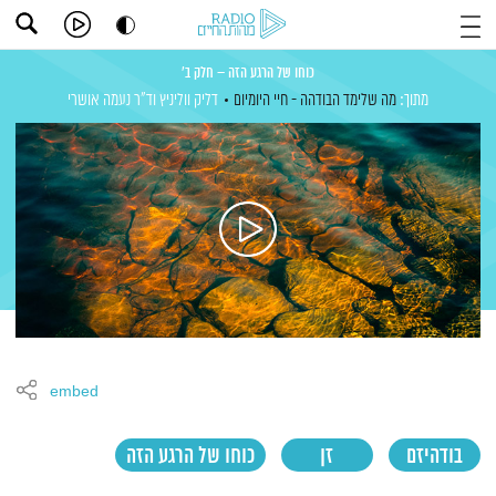
כוחו של הרגע הזה – חלק ב'
מתוך:
מה שלימד הבודהה - חיי היומיום
דליק ווליניץ
וד"ר נעמה אושרי
embed
בודהיזם
זן
כוחו של הרגע הזה