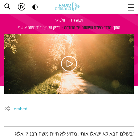
מבוא לדרך – חלק א'
מתוך:
הדרך כפולת השמונה של הבודהה
דליק ווליניץ
וד"ר נעמה אושרי
embed
תמצית הפודקאסט
'בעולם הבא לא ישאלו אותי: מדוע לא היית משה רבנו?' אלא