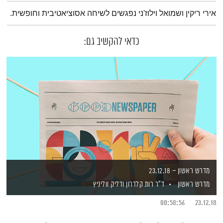
תמצית הפודקאסט
אירי ריקין ושמואל וילוז'ני נפגשים לשיחה אסוציאטיבית וחופשית.
כדאי להקשיב גם:
מדרש ראשון – 23.12.18
מדרש ראשון
ד"ר רות קלדרון
ודליק ווליניץ
00:58:56
23.12.18