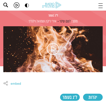
ל"ג בעומר
מתוך:
לשם שינוי
אירי ריקין
ושמואל וילוז'ני
embed
יהדות
ל"ג בעומר