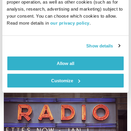
proper operation, as well as other cookies (such as for 
דורי בן זאב
analysis, research, advertising and marketing) subject to 
מופע הרדיו של גוטליב וברובינסקי
ירון ברובינסקי
ואורי גוטליב
your consent. You can choose which cookies to allow. 
Read more details in 
our privacy policy
.
01:58:02
22.10.19
אורי גוטליב וירון ברובינסקי חוזרים לשגרה ומארחים את דורי בן
זאב!
Show details
אודיו
Allow all
Customize