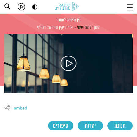
בין כריסמס לחנוכה
מתוך:
לשם שינוי
אירי ריקין
ושמואל וילוז'ני
embed
חנוכה
יהדות
סיפורים