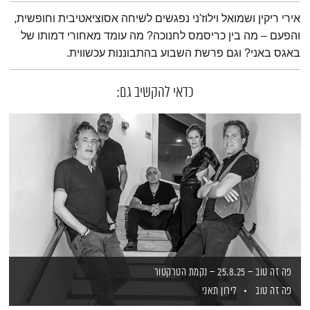
תמצית הפודקאסט
אירי ריקין ושמואל וילוז'ני נפגשים לשיחה אסוציאטיבית וחופשית,
והפעם – מה בין כריסמס לחנוכה? מה עומד מאחורי דמותו של
באגס באני? וגם פרשת השבוע בהתבוננות עכשווית.
כדאי להקשיב גם:
פה זה טוב – 25.8.25 – נקמת הטרקטור
פה זה טוב
לירון תאני