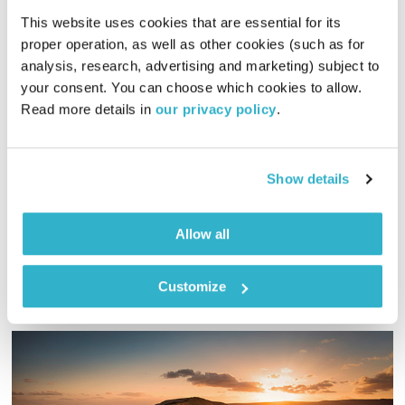
אסימונים
ענת קלו לברון
This website uses cookies that are essential for its 
proper operation, as well as other cookies (such as for 
00:59:39
17.06.13
analysis, research, advertising and marketing) subject to 
your consent. You can choose which cookies to allow. 
"לנוח בהוויה אמתית, כמו אדם נינוח שמטלותיו נסתיימו, הגוף
Read more details in 
our privacy policy
.
והנפש נחים בכל דרך נוחה אפשרית" (לוֹגְצֵ'ן רַבְּגָ'ם 1308-1363)
ענת קלו לברון מארחת המורה למדיטציה יונתן הריסון
Show details
אודיו
Allow all
Customize