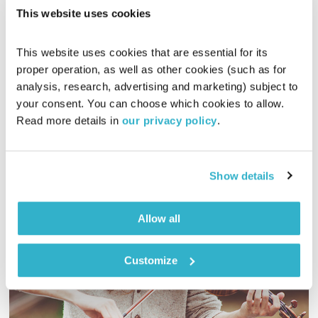
לצלול לתוך פסקול
דידי ארז
This website uses cookies
00:59:19
03.06.23
This website uses cookies that are essential for its 
ספיישל ווס אנדרסון, אחד הבמאים המוערכים והמבריקים של ימינו,
proper operation, as well as other cookies (such as for 
שכונה בעיתונות ״הסקורסזה הבא״. ווס אנדרסון ידוע באסתטיקה
analysis, research, advertising and marketing) subject to 
המופלאה של סרטיו ובשפה הקולנועית הייחודית העדינה והמרגשת
your consent. You can choose which cookies to allow. 
שלו. את רוב סרטיו חלק עם שני מלחינים עיקריים: מרק
אודיו
Read more details in 
our privacy policy
.
מאת׳רסבואו ואלכסנדר דספלה. שני מלחינים שונים מאוד באופיים
וביצירתם, כל אחד בעל קול מוזיקלי מובהק וייחודי, והמפגש עם ווס
אנדרסון יצר בניהם מכנה משותף אומנותי יפהפה ועמוק
Show details
Allow all
Customize