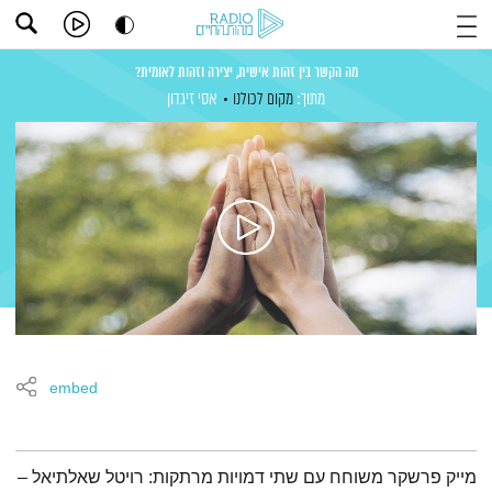
מה הקשר בין זהות אישית, יצירה וזהות לאומית?
מתוך:
מקום לכולנו
אסי זיגדון
embed
תמצית הפודקאסט
מייק פרשקר משוחח עם שתי דמויות מרתקות: רויטל שאלתיאל –