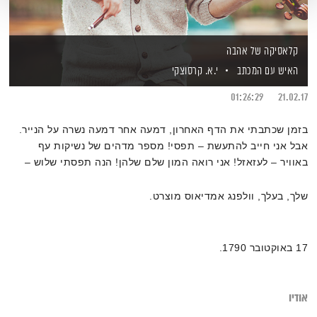
קלאסיקה של אהבה
האיש עם המכתב
י.א. קרסוצקי
01:26:29
21.02.17
בזמן שכתבתי את הדף האחרון, דמעה אחר דמעה נשרה על הנייר.
אבל אני חייב להתעשת – תפסי! מספר מדהים של נשיקות עף
באוויר – לעזאזל! אני רואה המון שלם שלהן! הנה תפסתי שלוש –
כמה הן מתוקות! אני מנשק אותך מליון פעמים.
שלך, בעלך, וולפנג אמדיאוס מוצרט.
17 באוקטובר 1790.
אודיו