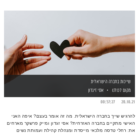
שייכות בחברה הישראלית
מקום לכולנו
אסי זיגדון
00:57:27
20.10.21
להרגיש שייך בחברה הישראלית. מה זה אומר בעצם? איפה האני
האישי מתקיים בחברה האזרחית? אסי זגדון ומייק פרשקר מארחים
את: רחלי טדסה מלכאי מייסדת ומנהלת קהילת ועמותת נשים
אתיופיות מעצימות ועו״ד מיראל נח׳ול פאר, מנהלת תחום בכיר