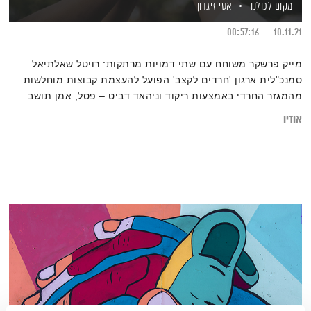
מקום לכולנו
אסי זיגדון
00:57:16
10.11.21
מייק פרשקר משוחח עם שתי דמויות מרתקות: רויטל שאלתיאל –
סמנכ"לית ארגון 'חרדים לקצב' הפועל להעצמת קבוצות מוחלשות
מהמגזר החרדי באמצעות ריקוד וניהאד דביט – פסל, אמן תושב
רמלה שפועל לשינוי חברתי דרך חינוך
אודיו