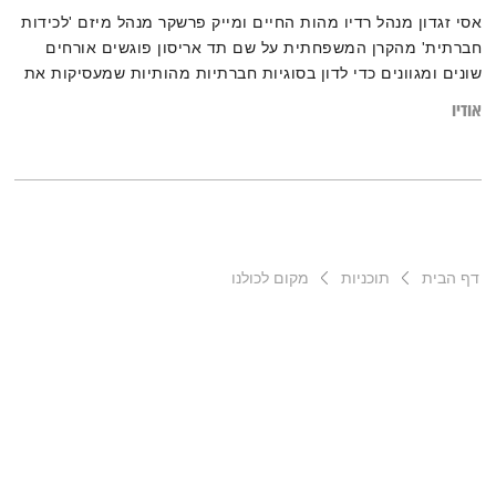
אסי זגדון מנהל רדיו מהות החיים ומייק פרשקר מנהל מיזם 'לכידות
חברתית' מהקרן המשפחתית על שם תד אריסון פוגשים אורחים
שונים ומגוונים כדי לדון בסוגיות חברתיות מהותיות שמעסיקות את
כולנו ומתוך רצון לחזק את אזרחותנו המשותפת. והיום פרק ראשון:
אודיו
מהי לכידות חברתית?
דף הבית
תוכניות
מקום לכולנו