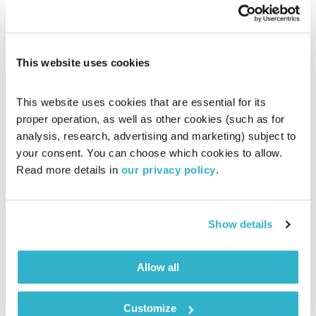
בני ברק פינת קריית אונו
This website uses cookies
מקום לכולנו
אסי זיגדון
00:58:34
03.11.21
This website uses cookies that are essential for its 
proper operation, as well as other cookies (such as for 
מסע של שני אנשים עם סיפור מרתק והדרכים שבחרו בכדי לחולל
analysis, research, advertising and marketing) subject to 
שינוי חברתי ואישי – מייק פרשקר מארח את ישראל הינמן – סגן
your consent. You can choose which cookies to allow. 
מנהל היחידה האסטרטגית ומנהל פרויקטים עירוניים בעיריית בני
Read more details in 
our privacy policy
.
ברק ועידית הראל שמש – פעילה חברתית במאבק ליציאת נשים
אודיו
ממעגל הזנות
Show details
Allow all
Customize