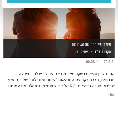
סיפורן של הקהילות השקופות
מקום לכולנו
אסי זיגדון
00:57:16
27.10.21
אסי זיגדון ומייק פרשקר מארחים את ענבל רייכלר – פעילה
חברתית, חברה בקבוצת המנהיגות "גאווה ומוגבלות" של בית איזי
שפירא, חברה בקהילת ROI של קרן שוסטרמן ומנהלת את עמותת
Wave-ability להנגשת הים וספורט גלישת גלים לאנשים עם
אודיו
מוגבלות וגליה סגל – בלוגרית מפעילת הבלוג 'מנדי' בנושא מאניה
דיפרסיה ופעילה למען הגברת המודעות והורדת הסטיגמה בעולם
בריאות הנפש