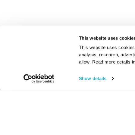
This website uses cookie
This website uses cookies t
analysis, research, advert
allow. Read more details in
Show details