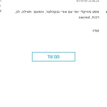
21
01:59:49
22.06.26
1
או
מסע מוזיקלי יומי עם אורי בנקהלטר, והפעם: תפילה, לב,
רכות, sacred
אודיו
הצג עוד