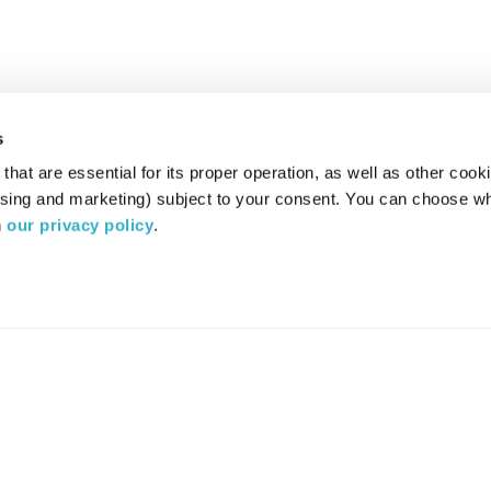
s
hat are essential for its proper operation, as well as other cooki
ising and marketing) subject to your consent. You can choose wh
 
our privacy policy
.
רדיו מהות החיים משדר ב:
ערוץ 87
YES
סלקום
TV
TUNE IN