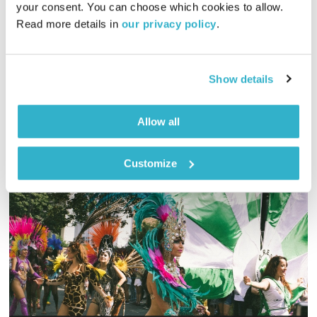
your consent. You can choose which cookies to allow. 
01:27:48
13.07.22
Read more details in 
our privacy policy
.
גליה גלעדי מזמינה אתכם להתעורר יחדיו בכל בוקר, עם מוזיקה
מעולה בעריכתה ובהגשתה
Show details
אודיו
Allow all
Customize