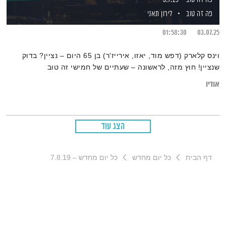
פה זה טוב
לירון תאני
01:58:30
03.07.25
וינס קלארק (דפש מוד, יאזו, אירייז'ר) בן 65 היום – נציין? בדוק
שנציין! חוץ מזה, לראשונה – שעתיים של חמישי זה טוב
אודיו
הצג עוד
דף הבית
כל יום מחדש
כל יום מחדש – 7.8.19