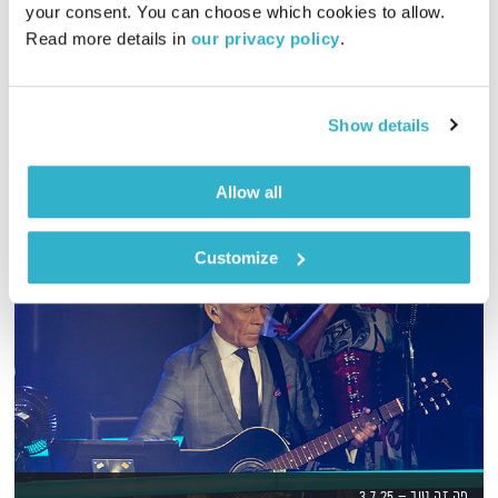
your consent. You can choose which cookies to allow. 
Read more details in 
our privacy policy
.
דליק ווליניץ, שמואל שאול והרב אסף עזריה מארחים את אייל קליין,
מנכ"ל קבוצת GOOLA
אודיו
Show details
Allow all
Customize
פה זה טוב – 3.7.25