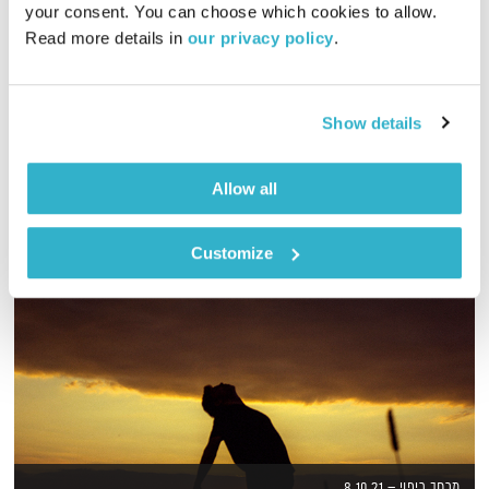
your consent. You can choose which cookies to allow. 
Read more details in 
our privacy policy
.
גליה גלעדי מזמינה אתכם להתעורר יחדיו בכל בוקר, עם מוזיקה
מעולה בעריכתה ובהגשתה
אודיו
Show details
Allow all
Customize
מרחב ריפוי – 8.10.21