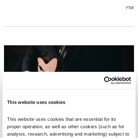
אודיו
This website uses cookies
התעוררות – 23.12.21
This website uses cookies that are essential for its 
התעוררות
גליה גלעדי
proper operation, as well as other cookies (such as for 
analysis, research, advertising and marketing) subject to 
01:27:46
23.12.21