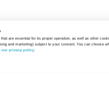
s
hat are essential for its proper operation, as well as other cooki
ising and marketing) subject to your consent. You can choose wh
 
our privacy policy
.
רדיו מהות החיים משדר ב:
ערוץ 87
YES
סלקום
TV
TUNE IN