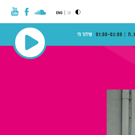
|
עב
ENG
.ח
01:00-03:00
שידור חי