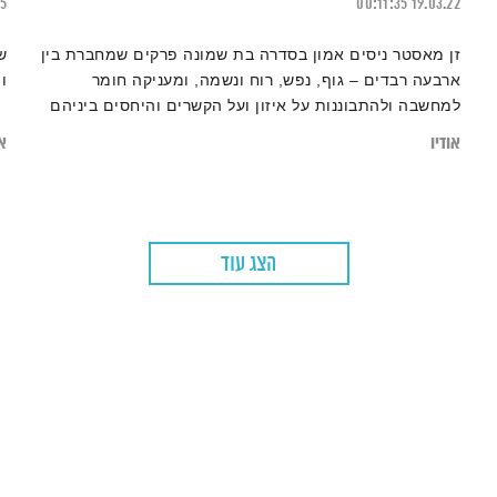
25
00:11:35
19.03.22
זן מאסטר ניסים אמון בסדרה בת שמונה פרקים שמחברת בין
ש
ארבעה רבדים – גוף, נפש, רוח ונשמה, ומעניקה חומר
ו
למחשבה ולהתבוננות על איזון ועל הקשרים והיחסים ביניהם
אודיו
או
הצג עוד