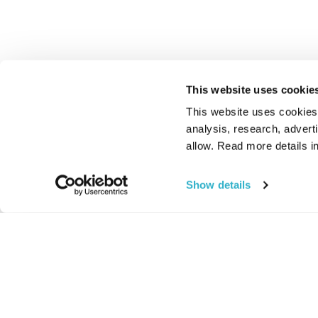
This website uses cookie
This website uses cookies t
analysis, research, advert
allow. Read more details in
Show details