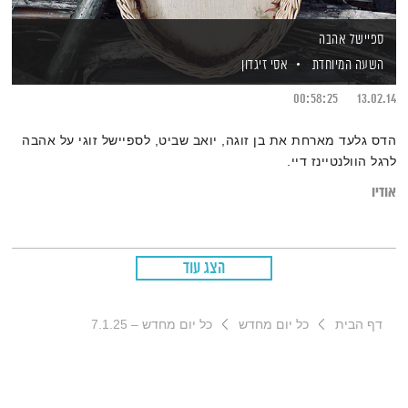
ספיישל אהבה
השעה המיוחדת
אסי זיגדון
00:58:25
13.02.14
הדס גלעד מארחת את בן זוגה, יואב שביט, לספיישל זוגי על אהבה
לרגל הוולנטיינז דיי.
אודיו
הצג עוד
דף הבית
כל יום מחדש
כל יום מחדש – 7.1.25