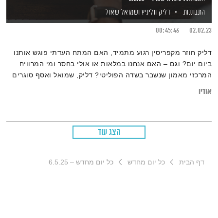
התבוננות
דליק ווליניץ
ושמואל שאול
00:45:46
02.02.23
דליק חוזר מקפריסין רגוע מתמיד, האם המתח העדתי פוגש אותנו
ביום יום? וגם – האם אנחנו במלאות או אולי בחסר ומי המרוויח
המרכזי מאמון שנשבר בשדה הפוליטי? דליק, שמואל ואסף סוגרים
שבוע
אודיו
הצג עוד
דף הבית
כל יום מחדש
כל יום מחדש – 6.5.25