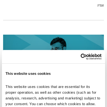
אודיו
This website uses cookies
This website uses cookies that are essential for its 
שקל באולפן
proper operation, as well as other cookies (such as for 
פה זה טוב
לירון תאני
analysis, research, advertising and marketing) subject to 
your consent. You can choose which cookies to allow. 
01:28:29
24.07.19