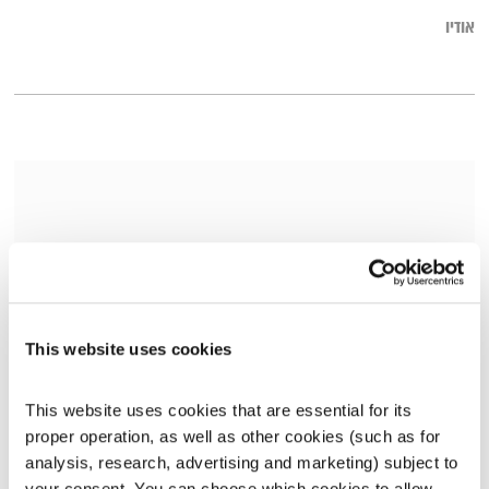
אודיו
This website uses cookies
This website uses cookies that are essential for its 
האתיקה של הזוגיות
proper operation, as well as other cookies (such as for 
המצפן
הרב יובל שרלו
ואורית נבון
analysis, research, advertising and marketing) subject to 
00:39:13
19.05.25
your consent. You can choose which cookies to allow. 