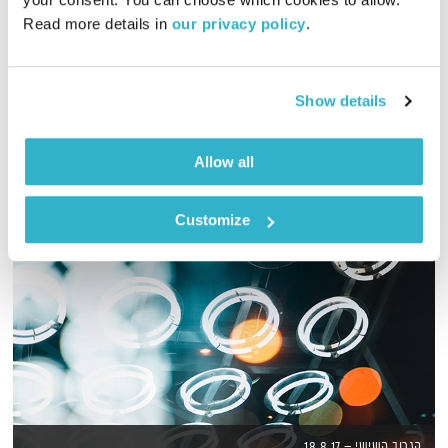
Read more details in 
our privacy policy
.
מתי עלינו לומר את האמת על עצמנו? בדייט ראשון/שני/שלישי? ומה
ההבדל בין סוד לשקר? אורח: דני פרידלנדר
אודיו
Show details
Allow all
Customize
הגרוב השישי – 18.8.17