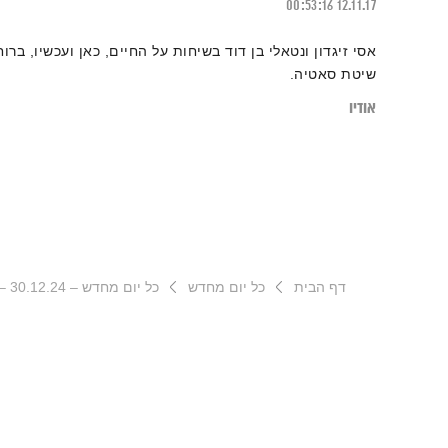
00:53:16
12.11.17
אסי זיגדון ונטאלי בן דוד בשיחות על החיים, כאן ועכשיו, ברוח
שיטת סאטיה.
אודיו
דף הבית
כל יום מחדש
כל יום מחדש – 30.12.24 – ספיישל CHIC