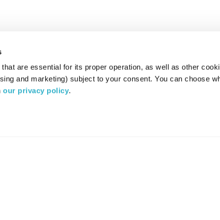
s
hat are essential for its proper operation, as well as other cooki
ising and marketing) subject to your consent. You can choose wh
 
our privacy policy
.
רדיו מהות החיים משדר ב:
ערוץ 87
YES
סלקום
TV
TUNE IN