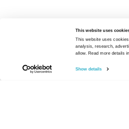
This website uses cookie
This website uses cookies t
analysis, research, advert
allow. Read more details in
Show details