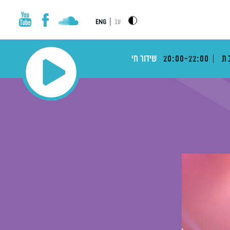
|
עב
ENG
בת
20:00-22:00
שידור חי