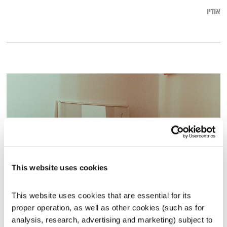
אודיו
This website uses cookies
מנועים קדימה – 8.5.23
This website uses cookies that are essential for its 
מנועים קדימה
גלית גורא-עיני
proper operation, as well as other cookies (such as for 
analysis, research, advertising and marketing) subject to 
00:58:29
08.05.23