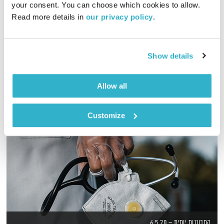
your consent. You can choose which cookies to allow. 
Read more details in 
our privacy policy
.
כל יום בדרך הביתה – שעה של מוזיקה מעולה בעריכתה ובהגשתה
של גלית גורא-עיני
אודיו
Show details
Allow all
Customize
התבוננות יומית – 6.5.20