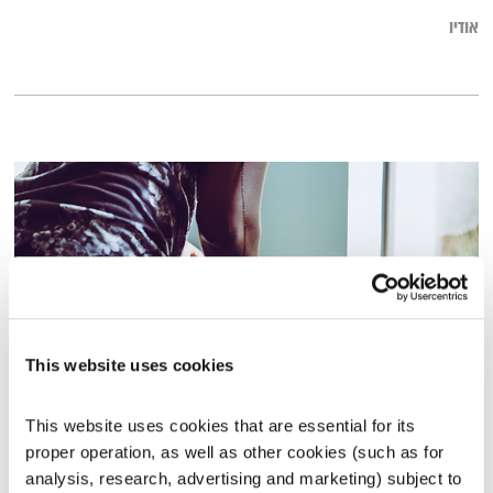
אודיו
This website uses cookies
שישי-שבט 25.10.13
This website uses cookies that are essential for its 
שישי - שבט
מיכל גפן
proper operation, as well as other cookies (such as for 
analysis, research, advertising and marketing) subject to 
01:56:47
25.10.13