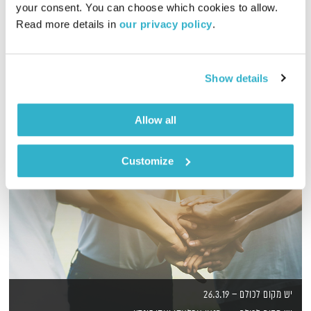
your consent. You can choose which cookies to allow. 
Read more details in 
our privacy policy
.
שעתיים של מוזיקה לרקוד איתה, בעריכת מיכל גפן
אודיו
Show details
Allow all
Customize
יש מקום לכולם – 26.3.19