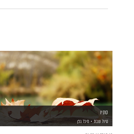
סתיו
טיול שבת
מיכל גפן