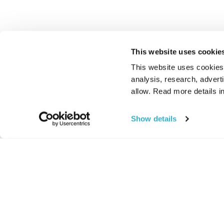
This website uses cookie
This website uses cookies t
analysis, research, advert
allow. Read more details in
Show details