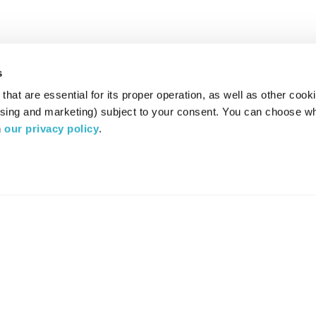
s
hat are essential for its proper operation, as well as other cooki
ising and marketing) subject to your consent. You can choose wh
 
our privacy policy
.
רדיו מהות החיים משדר ב:
ערוץ 87
YES
סלקום
TV
TUNE IN