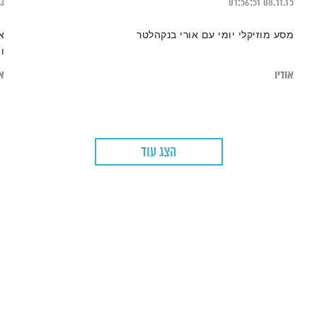
23
01:56:51
08.11.15
מסע מוזיקלי יומי עם אורי בנקהלטר
א
וה
אודיו
או
הצג עוד