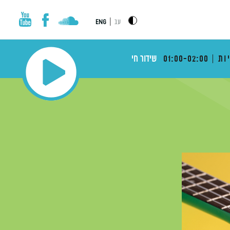
|
עב
ENG
ות
01:00-02:00
שידור חי