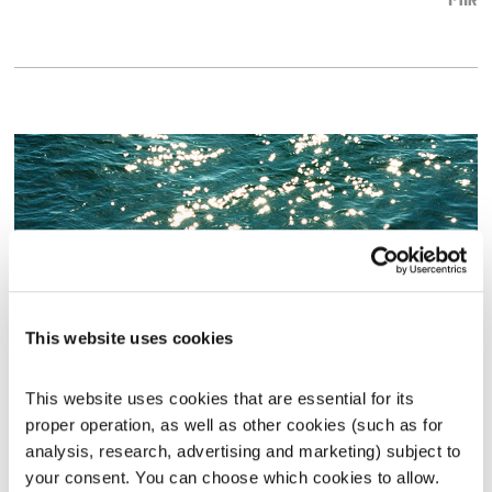
אודיו
This website uses cookies
זריחתה של השקיעה – 22.6.26
This website uses cookies that are essential for its 
זריחתה של השקיעה
טלי פולק
proper operation, as well as other cookies (such as for 
analysis, research, advertising and marketing) subject to 
00:57:04
22.06.26
your consent. You can choose which cookies to allow. 