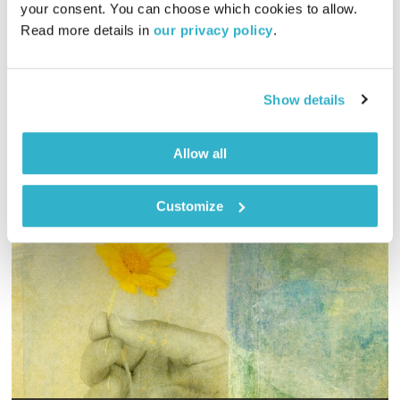
your consent. You can choose which cookies to allow. 
00:56:11
18.01.16
Read more details in 
our privacy policy
.
ד"ר מוטי לוי, מייסד רשת כללית רפואה משלימה, וזהר צמח וילסון
בסדרת תכניות בשם "מחזורי גדילה" – והפעם: הריון – חלק ג'
Show details
אודיו
Allow all
Customize