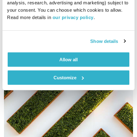
analysis, research, advertising and marketing) subject to 
00:29:45
07.02.21
your consent. You can choose which cookies to allow. 
Read more details in 
our privacy policy
.
האם תגובות הילד משפיע על הערך העצמי שלנו כהורים? כיצד נוכל
לשנות את תגובת האוטומט שלנו? הקול יחסים פותחת שבוע עם
אמרות של ילדים וההשפעה שלהן עלינו
Show details
אודיו
Allow all
Customize