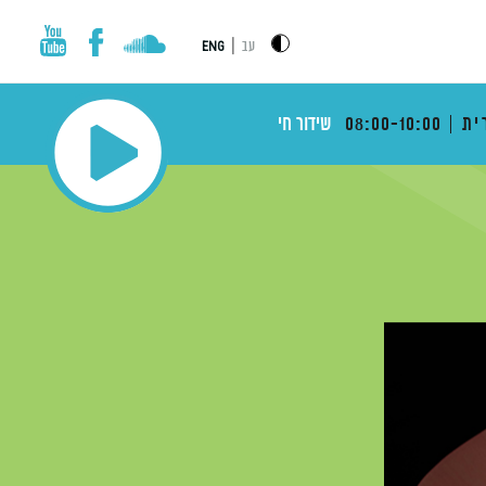
|
עב
ENG
ית
08:00-10:00
שידור חי