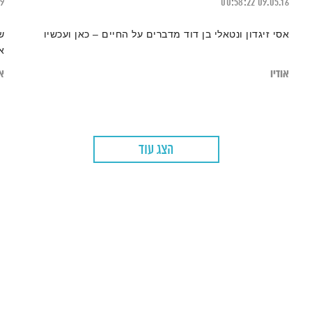
19
00:58:22
09.05.16
אסי זיגדון ונטאלי בן דוד מדברים על החיים – כאן ועכשיו
ש
א
אודיו
או
הצג עוד