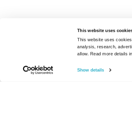
This website uses cookie
This website uses cookies t
analysis, research, advert
allow. Read more details in
Show details