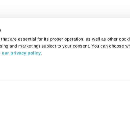
s
hat are essential for its proper operation, as well as other cooki
ising and marketing) subject to your consent. You can choose wh
 
our privacy policy
.
רדיו מהות החיים משדר ב:
ערוץ 87
YES
סלקום
TV
TUNE IN