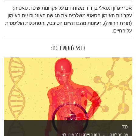
תמצית הפודקאסט
אסי זיגדון ונטאלי בן דוד משוחחים על עקרונות שיטת סאטיה;
עקרונות האימון הסאטי משלבים את הגישה האונטולוגית באימון
(תורת ההוויה), רעיונות מהבודהיזם הטיבטי, והסתכלות הוליסטית
על החיים.
כדאי להקשיב גם:
כבד
מחוסר לחוסן
רינת ספיבק
וד"ר מוטי לוי