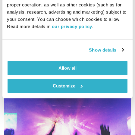
proper operation, as well as other cookies (such as for 
התעוררות – 2.6.21
analysis, research, advertising and marketing) subject to 
התעוררות
גליה גלעדי
your consent. You can choose which cookies to allow. 
01:27:48
02.06.21
Read more details in 
our privacy policy
.
גליה גלעדי מזמינה אתכם להתעורר יחדיו בכל בוקר, עם מוזיקה
מעולה בעריכתה ובהגשתה
Show details
אודיו
Allow all
Customize