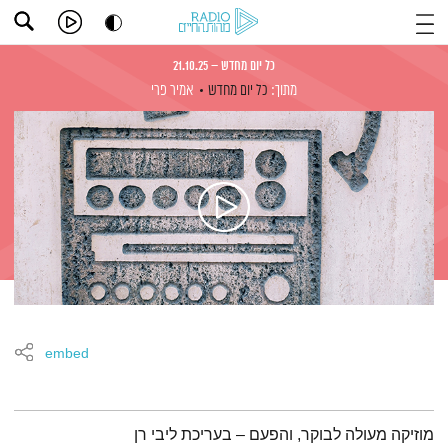
כל יום מחדש – 21.10.25
מתוך:
כל יום מחדש
אמיר פרי
embed
תמצית הפודקאסט
מוזיקה מעולה לבוקר, והפעם – בעריכת ליבי רן