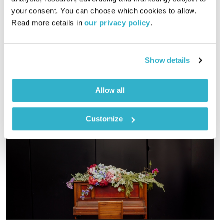
your consent. You can choose which cookies to allow. 
שעתיים של תרפיה במוזיקה שעולה ויורדת, קופצת לפה ולשם,
Read more details in 
our privacy policy
.
מרקידה ומרגיעה, בין הרמוניה לכאוס, בין גיטרה לפ'אנק,
לאלקטרוניקה, לרגאיי וג'אז. גרוב עולמי עם אליענה בן-דוד,
מהאולפן הביתי בברלין. רוצים את רשימות השידור המלאות?
אודיו
Show details
מוזמנים לבקר
בבלוג של אחת ששומעת
Allow all
Customize