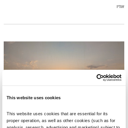
אודיו
This website uses cookies
אחת ששומעת – 26.8.21
This website uses cookies that are essential for its 
אחת ששומעת
אליענה בן דוד
proper operation, as well as other cookies (such as for 
01:57:08
26.08.21
analysis, research, advertising and marketing) subject to 