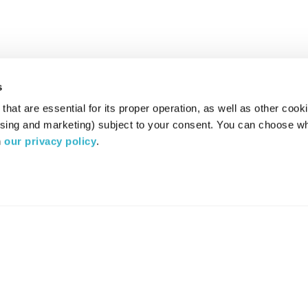
s
hat are essential for its proper operation, as well as other cooki
ising and marketing) subject to your consent. You can choose wh
 
our privacy policy
.
רדיו מהות החיים משדר ב:
ערוץ 87
YES
סלקום
TV
TUNE IN