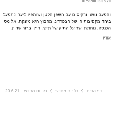
01:53:00
13.08.20
והפעם נעשן נרקיסים עם השפן הקטן ושותפיו ליער ונתפעל
ביחד מקפיצותיה, של הצפרדע. מהבוץ היא מזנקת, אל מס
הכנסה, נוחתת ישר על התיק של תיקי. דיין. ברור שדיין.
ובדילוגי צפרדע, אלוהים איתנו. כל הדרך. יופי. טפו עלינו
אודיו
דף הבית
כל יום מחדש
כל יום מחדש – 20.6.21