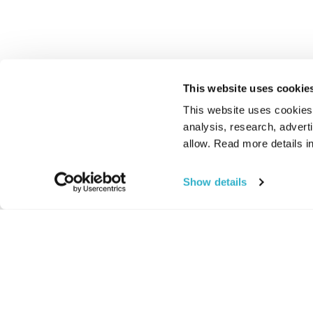
This website uses cookie
This website uses cookies t
analysis, research, advert
allow. Read more details in
Show details