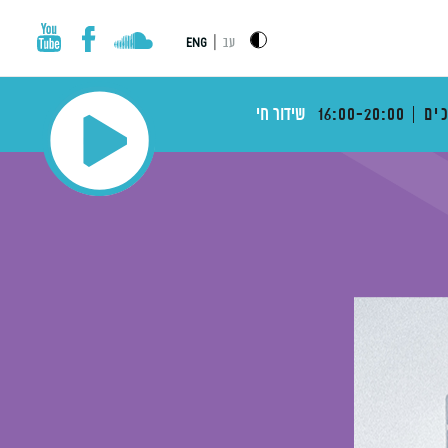
|
עב
ENG
ים
16:00-20:00
שידור חי