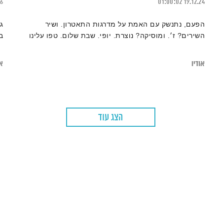
26
01:00:02
19.12.24
הפעם, נתנשק עם האמת על מדרגות התאטרון. ושיר
ג
השירים? ז׳. ומוסיקה? נוצרת. יופי. שבת שלום. טפו עלינו
ב
אודיו
או
הצג עוד