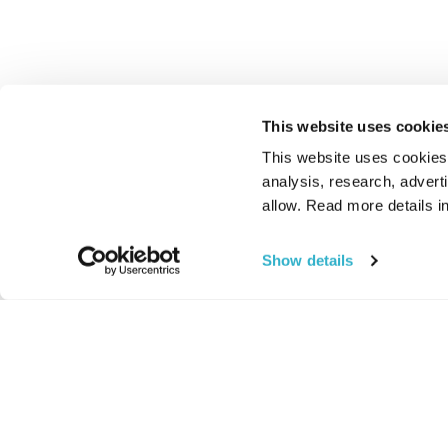
This website uses cookie
This website uses cookies t
analysis, research, advert
allow. Read more details in
Show details