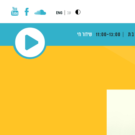
|
עב
ENG
בת
11:00-13:00
שידור חי