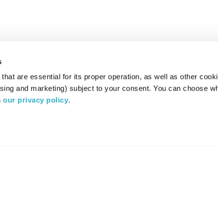
s
hat are essential for its proper operation, as well as other cooki
ising and marketing) subject to your consent. You can choose wh
 
our privacy policy
.
רדיו מהות החיים משדר ב:
ערוץ 87
YES
סלקום
TV
TUNE IN