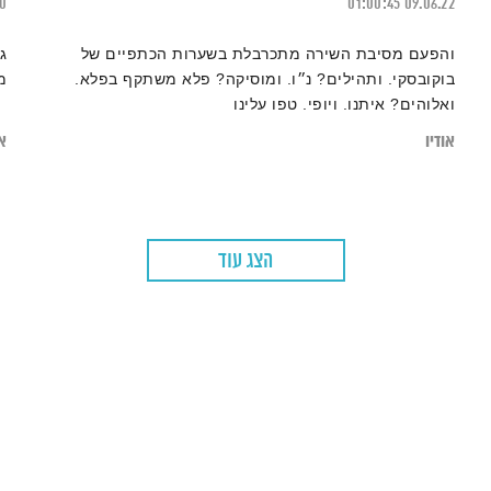
20
01:00:45
09.06.22
והפעם מסיבת השירה מתכרבלת בשערות הכתפיים של
ג
בוקובסקי. ותהילים? נ״ו. ומוסיקה? פלא משתקף בפלא.
מ
ואלוהים? איתנו. ויופי. טפו עלינו
אודיו
או
הצג עוד