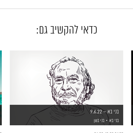
כדאי להקשיב גם:
בני בא – 9.6.22
בני בא
בני בשן