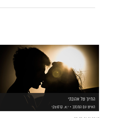
החיוך של אהובתי
האיש עם המכתב
י.א. קרסוצקי