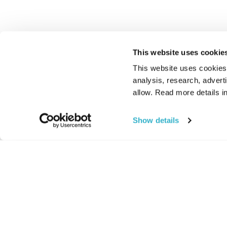
This website uses cookie
This website uses cookies t
analysis, research, advert
allow. Read more details in
Show details