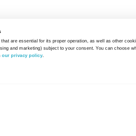
s
hat are essential for its proper operation, as well as other cooki
ising and marketing) subject to your consent. You can choose wh
 
our privacy policy
.
רדיו מהות החיים משדר ב:
ערוץ 87
YES
סלקום
TV
TUNE IN