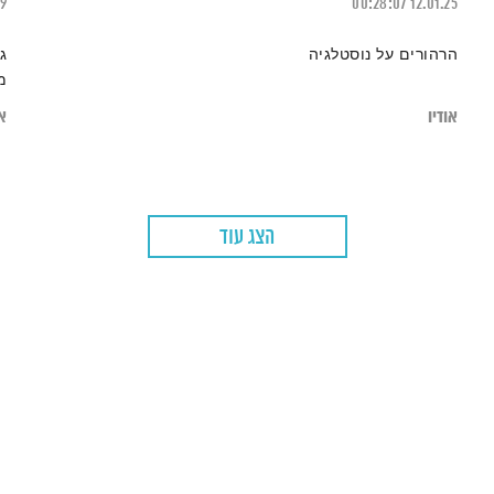
19
00:28:07
12.01.25
הרהורים על נוסטלגיה
ג
מ
אודיו
או
הצג עוד