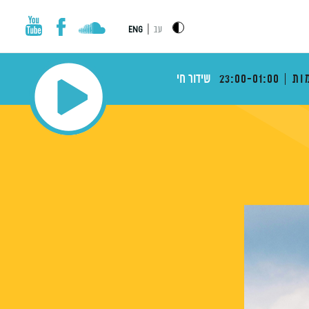
|
עב
ENG
ות
23:00-01:00
שידור חי