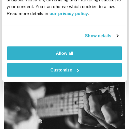
01:29:05
11.11.25
your consent. You can choose which cookies to allow. 
Read more details in 
our privacy policy
.
גליה גלעדי מזמינה אתכם להתעורר יחד עם מוזיקה מעולה
בעריכתה ובהגשתה
אודיו
Show details
Allow all
Customize