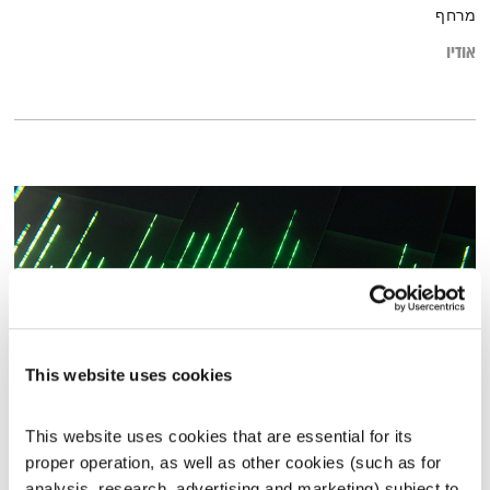
מרחף
אודיו
This website uses cookies
This website uses cookies that are essential for its 
התעוררות – 11.11.25
proper operation, as well as other cookies (such as for 
התעוררות
גליה גלעדי
analysis, research, advertising and marketing) subject to 