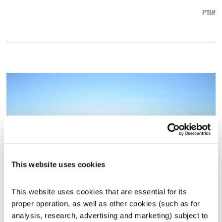
אודיו
This website uses cookies
מרחב ריפוי – 21.8.20
This website uses cookies that are essential for its 
עולם קטן
אורי בנקהלטר
proper operation, as well as other cookies (such as for 
analysis, research, advertising and marketing) subject to 
02:00:38
21.08.20