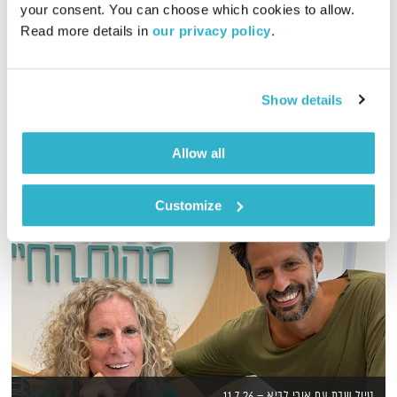
your consent. You can choose which cookies to allow. 
Read more details in 
our privacy policy
.
אורי בנקהלטר בונה עולם מופלא של קולות, צלילים ותדרים
מרפאים
אודיו
Show details
Allow all
Customize
טיול שבת עם אורי לביא – 11.7.26