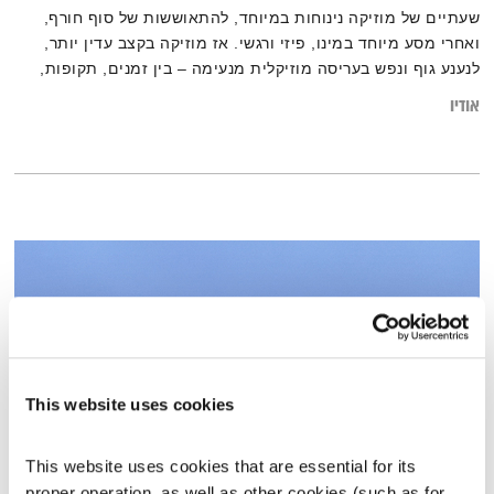
שעתיים של מוזיקה נינוחות במיוחד, להתאוששות של סוף חורף,
ואחרי מסע מיוחד במינו, פיזי ורגשי. אז מוזיקה בקצב עדין יותר,
לנענע גוף ונפש בעריסה מוזיקלית מנעימה – בין זמנים, תקופות,
מקצבים ושפות – גרוב עולמי עם אליענה בן-דוד, היישר מהאולפן
אודיו
בברלין. רוצים לגלות עוד על המוזיקה? רשימות השידור המלאות,
נמצאות בבלוג של אחת ששומעת.
This website uses cookies
This website uses cookies that are essential for its 
proper operation, as well as other cookies (such as for 
אחת ששומעת – 10.12.20